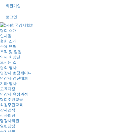
회원가입
로그인
협회 소개
인사말
협회 소개
주요 연혁
조직 및 임원
역대 회장단
오시는 길
협회 행사
명강사 초청세미나
명강사 경진대회
기타 행사
교육과정
명강사 육성과정
협회주관교육
회원주관교육
강사검색
강사회원
명강사회원
열린광장
공지사항