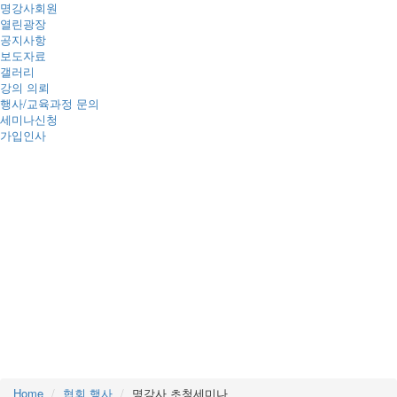
명강사회원
열린광장
공지사항
보도자료
갤러리
강의 의뢰
행사/교육과정 문의
세미나신청
가입인사
명강사 초청세미나
Home
협회 행사
명강사 초청세미나