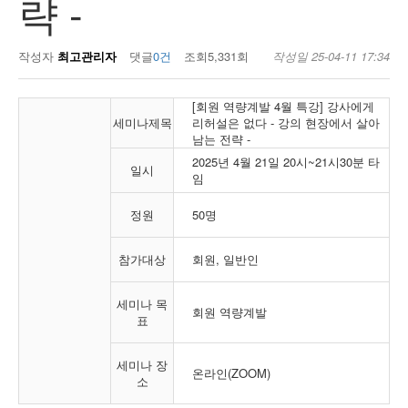
략 -
작성자
최고관리자
댓글
0건
조회
5,331회
작성일
25-04-11 17:34
[회원 역량계발 4월 특강] 강사에게
세미나제목
리허설은 없다 - 강의 현장에서 살아
남는 전략 -
2025년 4월 21일 20시~21시30분 타
일시
임
정원
50명
참가대상
회원, 일반인
세미나 목
회원 역량계발
표
세미나 장
온라인(ZOOM)
소