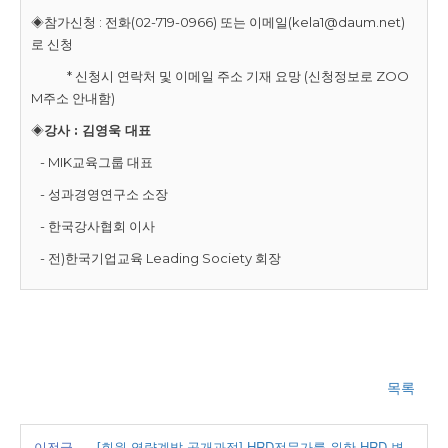
◈참가신청 : 전화(02-719-0966) 또는 이메일(kela1@daum.net)
로 신청
* 신청시 연락처 및 이메일 주소 기재 요망 (신청정보로 ZOO
M주소 안내함)
◈
강사 : 김영욱 대표
- MIK교육그룹 대표
- 성과경영연구소 소장
- 한국강사협회 이사
- 전)한국기업교육 Leading Society 회장
목록
이전글
[회원 역량계발 공개과정] HRD전문가를 위한 HRD 변