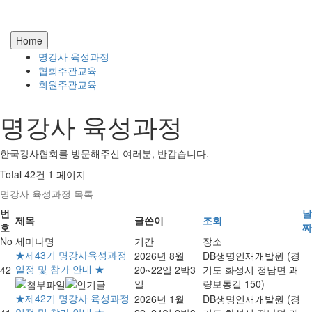
Home
명강사 육성과정
협회주관교육
회원주관교육
명강사 육성과정
한국강사협회를 방문해주신 여러분, 반갑습니다.
Total 42건
1 페이지
명강사 육성과정 목록
번
날
제목
글쓴이
조회
호
짜
No
세미나명
기간
장소
★제43기 명강사육성과정
2026년 8월
DB생명인재개발원 (경
일정 및 참가 안내 ★
42
20~22일 2박3
기도 화성시 정남면 괘
일
량보통길 150)
★제42기 명강사 육성과정
2026년 1월
DB생명인재개발원 (경