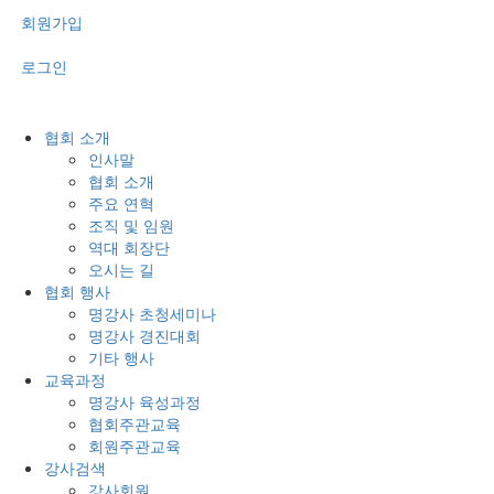
회원가입
로그인
협회 소개
인사말
협회 소개
주요 연혁
조직 및 임원
역대 회장단
오시는 길
협회 행사
명강사 초청세미나
명강사 경진대회
기타 행사
교육과정
명강사 육성과정
협회주관교육
회원주관교육
강사검색
강사회원