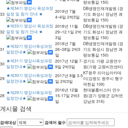
량보통길 150)
★제34기 명강사 육성과정
DB생명인재개발원 (경
2019년 7월
일정 및 참가 안내 ★
33
기도 화성시 정남면 괘
4~6일 2박3일
량보통길 150)
★제33기 명강사 육성과정
2018년 11월
DB생명인재개발원 (경
일정 및 참가 안내 ★
32
29~12.1일 2박
기도 화성시 정남면 괘
3일
량보통길 150)
2018년 7월
DB생명인재개발원 (경
★제32기 명강사육성과정
31
26~28일 2박3
기도 화성시 정남면 괘
일정안내★
일
량보통길 150)
★제31기 명강사육성과정
2017년 12월 7-
경기도 가평 교원연수
30
일정안내★
9일 2박3일
원(가평 교원비전센터)
KT원주 리더십아카데
★제30기 명강사육성과정
2017년 8월 3-5
29
미(강원도 원주시 행구
일정안내★
일 2박3일
덕현길 109)
2016년 12월
현대블룸비스타 연수
★제29기 명강사육성과정
28
15-17일 2박3
원(경기 양평군 강하면
일정안내★
일
강남로 316)
게시물 검색
검색대상
검색어
필수