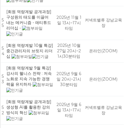
[회원 역량계발 공개과정]
구성원의 태도를 이끌어
2025년 11월 1
5
커넥트밸류 강남교육
내는 메커니즘 - 애티튜드
일 13시~17시
5
장
리더십 -
타임
[회원 역량계발 10월 특강]
2025년 10월
5
중간관리자의 브릿지 리더
27일 20시~2
온라인(ZOOM)
4
십
1시30분타임
[회원 역량계발 9월 특강]
강사의 웰니스 전략 : 저속
2025년 9월 6
5
노화로 지속 가능한 경쟁
일 20시~21시
온라인(ZOOM)
3
력을 유지하자
30분타임
[회원 역량계발 공개과정]
2025년 9월 6
생성형 AI를 활용한 강의
5
커넥트밸류 강남교육
일 13시~17시
방식의 혁신
2
장
타임