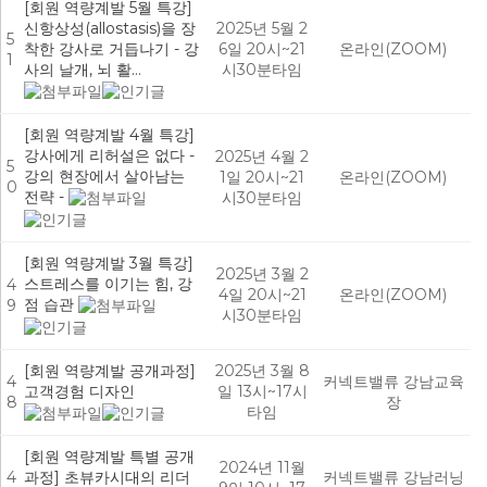
[회원 역량계발 5월 특강]
신항상성(allostasis)을 장
2025년 5월 2
5
착한 강사로 거듭나기 - 강
6일 20시~21
온라인(ZOOM)
1
사의 날개, 뇌 활…
시30분타임
[회원 역량계발 4월 특강]
강사에게 리허설은 없다 -
2025년 4월 2
5
강의 현장에서 살아남는
1일 20시~21
온라인(ZOOM)
0
전략 -
시30분타임
[회원 역량계발 3월 특강]
2025년 3월 2
스트레스를 이기는 힘, 강
4
4일 20시~21
온라인(ZOOM)
점 습관
9
시30분타임
[회원 역량계발 공개과정]
2025년 3월 8
4
커넥트밸류 강남교육
고객경험 디자인
일 13시~17시
8
장
타임
[회원 역량계발 특별 공개
2024년 11월
4
과정] 초뷰카시대의 리더
커넥트밸류 강남러닝