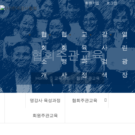
회원가입
로그인
협
협
교
강
열
회
회
육
사
린
협회주관교육
소
행
과
검
광
개
사
정
색
장
Home
교육과정
협회주관교육
명강사 육성과정
협회주관교육
회원주관교육