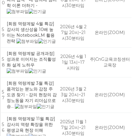
0
학 이론 더하기 -
시30분타임
[회원 역량계발 4월 특강]
2026년 4월 2
5
강사의 생산성을 10배 높
7일 20시~21
온라인(ZOOM)
9
이는 NotebookLM 활용
시30분타임
전략
[회원 역량계발 공개과정]
2026년 4월 1
5
성과로 이어지는 조직활성
주)CnG교육코칭센터
1일 13시~17
8
화 설계 노하우
교육장
시타임
[회원 역량계발 3월 특강]
품격있는 분노와 감정 주
2026년 3월 2
5
도권 찾기 - 강의 현장의 감
3일 20시~21
온라인(ZOOM)
7
정노동을 자기 리더십으로
시30분타임
승…
[회원 역량계발 11월 특강]
2025년 11월 1
5
강사의 역량 확장을 위한
7일 20시~21
온라인(ZOOM)
6
평생교육 현장 이해
시30분타임