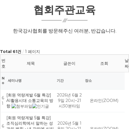
협회주관교육
한국강사협회를 방문해주신 여러분, 반갑습니다.
Total 61건
1 페이지
번
날
제목
글쓴이
조회
호
짜
N
세미나명
기간
장소
o
[회원 역량계발 6월 특강]
2026년 6월 2
6
AI활용시대 소통교육의 방
9일 20시~21
온라인(ZOOM)
1
향
시30분타임
[회원 역량계발 5월 특강]
조직심리학에서 말하는 성
2026년 5월 1
6
과의 법칙 - 내 강의에 심리
8일 20시~21
온라인(ZOOM)