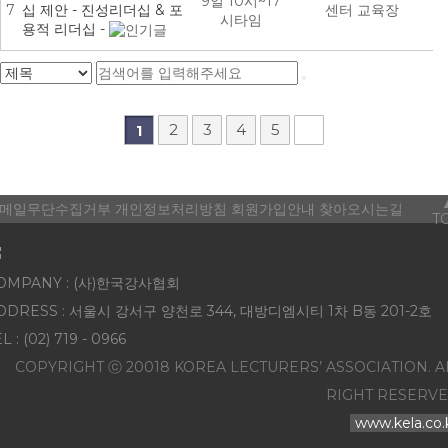
9일 10시~17
7
십 제안 - 진성리더십 & 포
센터 교육장
시타임
용적 리더십 -
2
3
4
5
1
메일무단수집거부
개인정보처리방침
회원가입안내
찾아오시는길
T
OMPANY : (사)한국강사협회
DDRESS : 서울시 강서구 양천로 344, 대방디엠시티 1차 B동 201-2호
L : (02) 719 - 0966
COPYRIGHT ⓒ 20018 KOREA LECTURERS’ ASSOCIATION. A
RIGHT RESERVE
www.kela.co.