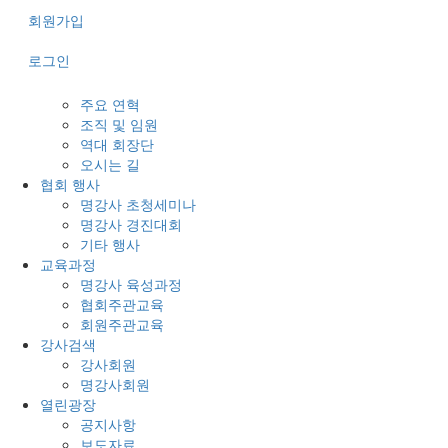
회원가입
로그인
주요 연혁
조직 및 임원
역대 회장단
오시는 길
협회 행사
명강사 초청세미나
명강사 경진대회
기타 행사
교육과정
명강사 육성과정
협회주관교육
회원주관교육
강사검색
강사회원
명강사회원
열린광장
공지사항
보도자료