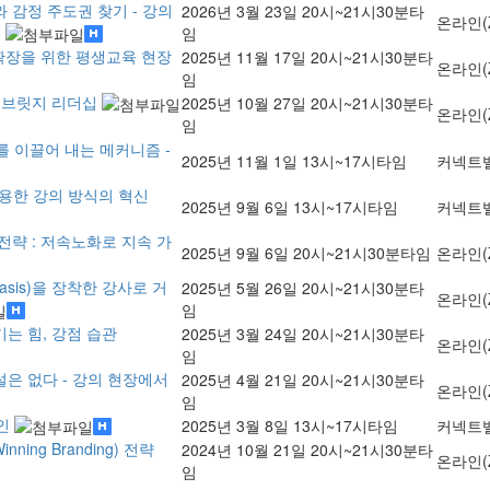
 감정 주도권 찾기 - 강의
2026년 3월 23일 20시~21시30분타
온라인(
…
임
 확장을 위한 평생교육 현장
2025년 11월 17일 20시~21시30분타
온라인(
임
의 브릿지 리더십
2025년 10월 27일 20시~21시30분타
온라인(
임
를 이끌어 내는 메커니즘 -
2025년 11월 1일 13시~17시타임
커넥트
활용한 강의 방식의 혁신
2025년 9월 6일 13시~17시타임
커넥트
전략 : 저속노화로 지속 가
2025년 9월 6일 20시~21시30분타임
온라인(
tasis)을 장착한 강사로 거
2025년 5월 26일 20시~21시30분타
온라인(
임
기는 힘, 강점 습관
2025년 3월 24일 20시~21시30분타
온라인(
임
설은 없다 - 강의 현장에서
2025년 4월 21일 20시~21시30분타
온라인(
임
자인
2025년 3월 8일 13시~17시타임
커넥트
ing Branding) 전략
2024년 10월 21일 20시~21시30분타
온라인(
임