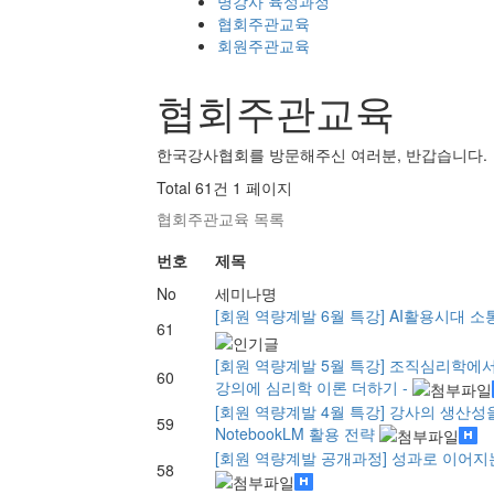
명강사 육성과정
협회주관교육
회원주관교육
협회주관교육
한국강사협회를 방문해주신 여러분, 반갑습니다.
Total 61건
1 페이지
협회주관교육 목록
번호
제목
No
세미나명
[회원 역량계발 6월 특강] AI활용시대 
61
[회원 역량계발 5월 특강] 조직심리학에서
60
강의에 심리학 이론 더하기 -
[회원 역량계발 4월 특강] 강사의 생산성
59
NotebookLM 활용 전략
[회원 역량계발 공개과정] 성과로 이어지
58