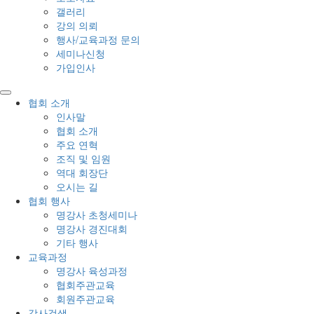
갤러리
강의 의뢰
행사/교육과정 문의
세미나신청
가입인사
협회 소개
인사말
협회 소개
주요 연혁
조직 및 임원
역대 회장단
오시는 길
협회 행사
명강사 초청세미나
명강사 경진대회
기타 행사
교육과정
명강사 육성과정
협회주관교육
회원주관교육
강사검색