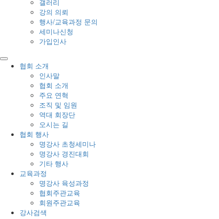
갤러리
강의 의뢰
행사/교육과정 문의
세미나신청
가입인사
협회 소개
인사말
협회 소개
주요 연혁
조직 및 임원
역대 회장단
오시는 길
협회 행사
명강사 초청세미나
명강사 경진대회
기타 행사
교육과정
명강사 육성과정
협회주관교육
회원주관교육
강사검색