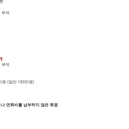
 분
회 부여
개
회 부여
만원 (일반 120만원)
으나 연회비를 납부하지 않은 회원