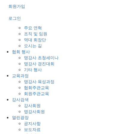
회원가입
로그인
주요 연혁
조직 및 임원
역대 회장단
오시는 길
협회 행사
명강사 초청세미나
명강사 경진대회
기타 행사
교육과정
명강사 육성과정
협회주관교육
회원주관교육
강사검색
강사회원
명강사회원
열린광장
공지사항
보도자료