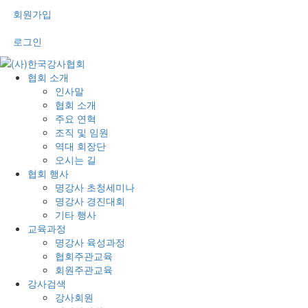
회원가입
로그인
협회 소개
인사말
협회 소개
주요 연혁
조직 및 임원
역대 회장단
오시는 길
협회 행사
명강사 초청세미나
명강사 경진대회
기타 행사
교육과정
명강사 육성과정
협회주관교육
회원주관교육
강사검색
강사회원