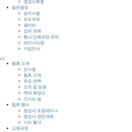
명강사회원
열린광장
공지사항
보도자료
갤러리
강의 의뢰
행사/교육과정 문의
세미나신청
가입인사
협회 소개
인사말
협회 소개
주요 연혁
조직 및 임원
역대 회장단
오시는 길
협회 행사
명강사 초청세미나
명강사 경진대회
기타 행사
교육과정