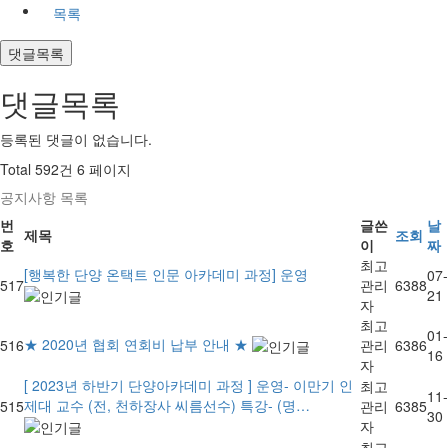
목록
댓글목록
댓글목록
등록된 댓글이 없습니다.
Total 592건
6 페이지
공지사항 목록
번
글쓴
날
제목
조회
호
이
짜
최고
[행복한 단양 온택트 인문 아카데미 과정] 운영
07-
517
관리
6388
21
자
최고
01-
★ 2020년 협회 연회비 납부 안내 ★
516
관리
6386
16
자
[ 2023년 하반기 단양아카데미 과정 ] 운영- 이만기 인
최고
11-
제대 교수 (전, 천하장사 씨름선수) 특강- (명…
515
관리
6385
30
자
최고