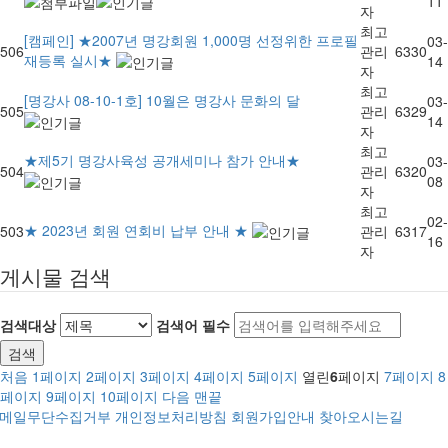
11
자
최고
[캠페인] ★2007년 명강회원 1,000명 선정위한 프로필
03-
506
관리
6330
재등록 실시★
14
자
최고
[명강사 08-10-1호] 10월은 명강사 문화의 달
03-
505
관리
6329
14
자
최고
★제5기 명강사육성 공개세미나 참가 안내★
03-
504
관리
6320
08
자
최고
02-
★ 2023년 회원 연회비 납부 안내 ★
503
관리
6317
16
자
게시물 검색
검색대상
검색어
필수
검색
처음
1
페이지
2
페이지
3
페이지
4
페이지
5
페이지
열린
6
페이지
7
페이지
8
페이지
9
페이지
10
페이지
다음
맨끝
메일무단수집거부
개인정보처리방침
회원가입안내
찾아오시는길