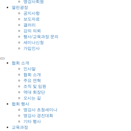
명강사회원
열린광장
공지사항
보도자료
갤러리
강의 의뢰
행사/교육과정 문의
세미나신청
가입인사
협회 소개
인사말
협회 소개
주요 연혁
조직 및 임원
역대 회장단
오시는 길
협회 행사
명강사 초청세미나
명강사 경진대회
기타 행사
교육과정