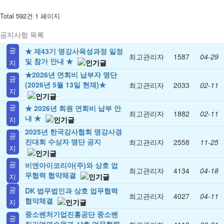
Total 592건
1 페이지
공지사항 목록
공
★ 제43기 명강사육성과정 일정
최고관리자
1587
04-29
및 참가 안내 ★
지
★2026년 연회비 납부자 명단
공
(2026년 5월 13일 현재)★
최고관리자
2033
02-11
지
공
★ 2026년 회원 연회비 납부 안
최고관리자
1882
02-11
내 ★
지
2025년 한국강사협회 명강사경
공
진대회 수상자 명단 공지
최고관리자
2558
11-25
지
공
비엔아이코리아(주)와 상호 업
최고관리자
4134
04-18
무협력 협약체결
지
공
DK 법무법인과 상호 업무협력
최고관리자
4027
04-11
협약체결
지
중소벤처기업진흥공단 중소벤
공