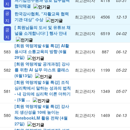
처기업연수원과 상호 업무협력
최고관리자
4118
03-31
지
협약체결
공
한국강사협회, “자활교육 협력
최고관리자
4506
12-13
기관 대상” 수상
지
[ 회원님들의 도서 및 유튜브 채
공
널을 소개합니다! ] 행사 안내
최고관리자
6519
04-02
지
[회원 역량계발 6월 특강] AI활
용시대 소통교육의 방향 (6월
583
최고관리자
887
06-12
29일)
[회원 역량계발 공개과정] 강사
를 위한 AI 실무 마스트 클래스
582
최고관리자
1199
05-22
(6월13일)
[회원 역량계발 5월 특강] 조직
심리학에서 말하는 성과의 법칙
581
최고관리자
1349
05-07
- 내 강의에 심리학 이론 더하기
- (5월 …
[회원 역량계발 4월 특강] 강사
의 생산성을 10배 높이는
580
최고관리자
1469
04-13
NotebookLM 활용 전략 (4월
27일)