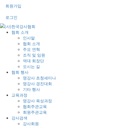
회원가입
로그인
협회 소개
인사말
협회 소개
주요 연혁
조직 및 임원
역대 회장단
오시는 길
협회 행사
명강사 초청세미나
명강사 경진대회
기타 행사
교육과정
명강사 육성과정
협회주관교육
회원주관교육
강사검색
강사회원