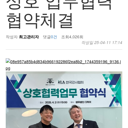
협약체결
작성자
최고관리자
댓글
0건
조회
4,026회
작성일
25-04-11 17:14