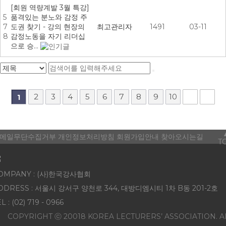
[회원 역량계발 3월 특강]
5
품격있는 분노와 감정 주
7
도권 찾기 - 강의 현장의
최고관리자
1491
03-11
8
감정노동을 자기 리더십
으로 승…
2
3
4
5
6
7
8
9
10
1
메일무단수집거부
개인정보처리방침
회원가입안내
찾아오시는길
T
OMPANY : (사)한국강사협회
DDRESS : 서울시 강서구 양천로 344, 대방디엠시티 1차 B동 201-2호
L : (02) 719 - 0966
COPYRIGHT ⓒ 20018 KOREA LECTURERS’ ASSOCIATION. A