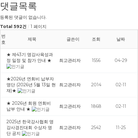
댓글목록
등록된 댓글이 없습니다.
Total 592건
1 페이지
번
제목
글쓴이
조회
날짜
호
★ 제43기 명강사육성과
정 일정 및 참가 안내 ★
최고관리자
1556
04-29
★2026년 연회비 납부자
명단 (2026년 5월 13일 현
최고관리자
2014
02-11
재)★
★ 2026년 회원 연회비
최고관리자
1868
02-11
납부 안내 ★
2025년 한국강사협회 명
강사경진대회 수상자 명
최고관리자
2542
11-25
단 공지