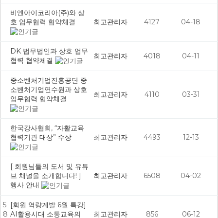
비엔아이코리아(주)와 상
호 업무협력 협약체결
최고관리자
4127
04-18
DK 법무법인과 상호 업무
최고관리자
4018
04-11
협력 협약체결
중소벤처기업진흥공단 중
소벤처기업연수원과 상호
최고관리자
4110
03-31
업무협력 협약체결
한국강사협회, “자활교육
협력기관 대상” 수상
최고관리자
4493
12-13
[ 회원님들의 도서 및 유튜
브 채널을 소개합니다! ]
최고관리자
6508
04-02
행사 안내
5
[회원 역량계발 6월 특강]
8
AI활용시대 소통교육의
최고관리자
856
06-12