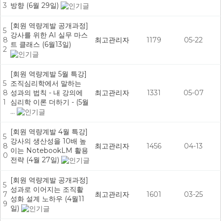
3
방향 (6월 29일)
[회원 역량계발 공개과정]
5
강사를 위한 AI 실무 마스
8
최고관리자
1179
05-22
트 클래스 (6월13일)
2
[회원 역량계발 5월 특강]
5
조직심리학에서 말하는
8
성과의 법칙 - 내 강의에
최고관리자
1331
05-07
1
심리학 이론 더하기 - (5월
…
[회원 역량계발 4월 특강]
5
강사의 생산성을 10배 높
8
최고관리자
1456
04-13
이는 NotebookLM 활용
0
전략 (4월 27일)
[회원 역량계발 공개과정]
5
성과로 이어지는 조직활
7
최고관리자
1601
03-25
성화 설계 노하우 (4월11
9
일)