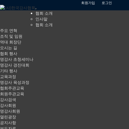
회원가입
로그인
협회 소개
인사말
협회 소개
주요 연혁
조직 및 임원
역대 회장단
오시는 길
공지사항
협회 행사
명강사 초청세미나
명강사 경진대회
기타 행사
Home
열린광장
공지사항
교육과정
명강사 육성과정
협회주관교육
회원주관교육
공지사항
보도자료
강사검색
강사회원
갤러리
강의 의뢰
명강사회원
열린광장
공지사항
행사/교육과정 문의
세미나신청
보도자료