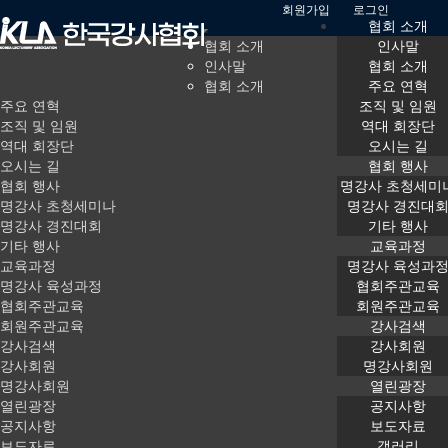
회원가입
로그인
협회 소개
협회 소개
인사말
인사말
협회 소개
협회 소개
주요 연혁
주요 연혁
조직 및 임원
조직 및 임원
역대 회장단
역대 회장단
오시는 길
오시는 길
갤러리
협회 행사
협회 행사
명강사 초청세미
명강사 초청세미나
명강사 경진대
명강사 경진대회
기타 행사
기타 행사
교육과정
Home
열린광장
갤러리
교육과정
명강사 육성과
명강사 육성과정
협회주관교육
협회주관교육
회원주관교육
회원주관교육
강사검색
공지사항
보도자료
강사검색
강사회원
강사회원
명강사회원
갤러리
강의 의뢰
명강사회원
열린광장
열린광장
공지사항
공지사항
보도자료
행사/교육과정 문의
세미나신청
보도자료
갤러리