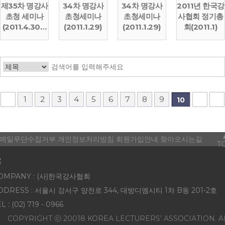
제35차 명강사
34차 명강사
34차 명강사
2011년 한국강
초청 세미나
초청세미나
초청세미나
사협회 정기총
(2011.4.30…
(2011.1.29)
(2011.1.29)
회(2011.1)
1
2
3
4
5
6
7
8
9
10
메일무단수집거부
개인정보처리방침
회원가입안내
찾아오시는길
T
OMPANY : (사)한국강사협회
DDRESS : 서울시 강서구 양천로 344, 대방디엠시티 1차 B동 201-2호
L : (02) 719 - 0966
COPYRIGHT ⓒ 20018 KOREA LECTURERS’ ASSOCIATION. A