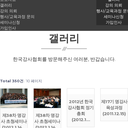
갤러리
강의 의뢰
가입인사
강의 의뢰
행사/교육과정 문
행사/교육과정 문의
세미나신청
세미나신청
가입인사
가입인사
갤러리
한국강사협회를 방문해주신 여러분, 반갑습니다.
Total 350건
10 페이지
2012년 한국
제17기 명강사
강사협회 정기
육성과정
총회
(2011.12.15)
제38차 명강
제38차 명강
(2012.1…
사 초청세미나
사 초청세미나
(2012.1.14…
(2012.1.14…