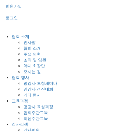
회원가입
로그인
협회 소개
인사말
협회 소개
주요 연혁
조직 및 임원
역대 회장단
오시는 길
협회 행사
명강사 초청세미나
명강사 경진대회
기타 행사
교육과정
명강사 육성과정
협회주관교육
회원주관교육
강사검색
강사회원