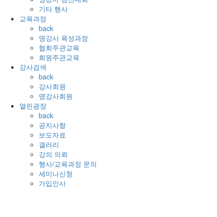
기타 행사
교육과정
back
명강사 육성과정
협회주관교육
회원주관교육
강사검색
back
강사회원
명강사회원
열린광장
back
공지사항
보도자료
갤러리
강의 의뢰
행사/교육과정 문의
세미나신청
가입인사